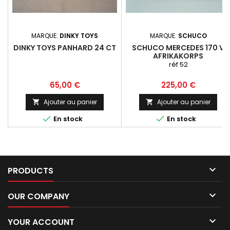
MARQUE:
DINKY TOYS
MARQUE:
SCHUCO
DINKY TOYS PANHARD 24 CT
SCHUCO MERCEDES 170 V
AFRIKAKORPS
réf 52
Prix
Prix
65,00 €
225,00 €
Ajouter au panier
Ajouter au panier




En stock
En stock

PRODUCTS

OUR COMPANY

YOUR ACCOUNT