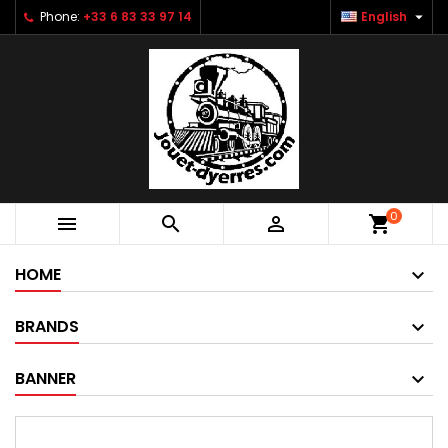

Phone:
+33 6 83 33 97 14
English
0



shopping_cart
HOME
BRANDS
BANNER