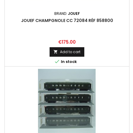
BRAND:
JOUEF
JOUEF CHAMPGNOLE CC 72084 RÉF 858800
Price
€175.00
Add to cart


In stock