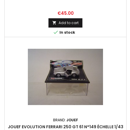
Price
€45.00
Add to cart


In stock
BRAND:
JOUEF
JOUEF EVOLUTION FERRARI 250 GT 61 N°149 ÉCHELLE 1/43