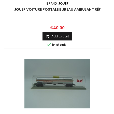
BRAND:
JOUEF
JOUEF VOITURE POSTALE BUREAU AMBULANT RÉF
Price
€40.00
Add to cart


In stock