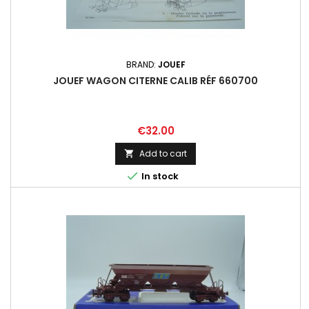
BRAND:
JOUEF
JOUEF WAGON CITERNE CALIB RÉF 660700
Price
€32.00
Add to cart


In stock