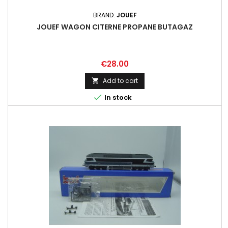
BRAND:
JOUEF
JOUEF WAGON CITERNE PROPANE BUTAGAZ
Price
€28.00
Add to cart


In stock