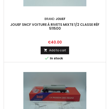
BRAND:
JOUEF
JOUEF SNCF VOITURE À RIVETS MIXTE 1/2 CLASSE RÉF
511500
Price
€40.00
Add to cart


In stock