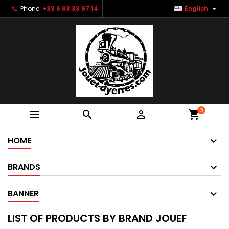

Phone:
+33 6 83 33 97 14
English
0



shopping_cart
HOME
BRANDS
BANNER
LIST OF PRODUCTS BY BRAND JOUEF