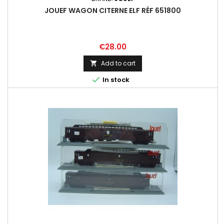
JOUEF WAGON CITERNE ELF RÉF 651800
Price
€28.00
Add to cart


In stock