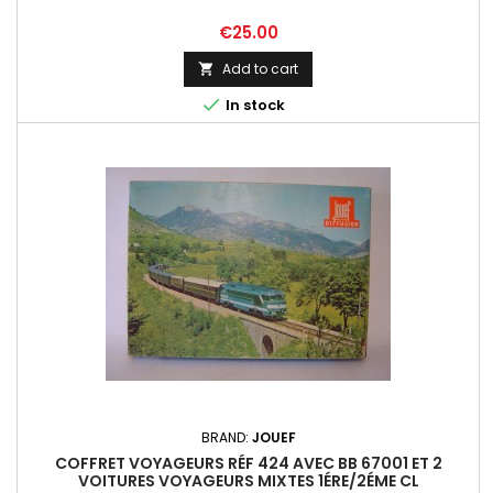
Price
€25.00
Add to cart


In stock
BRAND:
JOUEF
COFFRET VOYAGEURS RÉF 424 AVEC BB 67001 ET 2
VOITURES VOYAGEURS MIXTES 1ÉRE/2ÉME CL