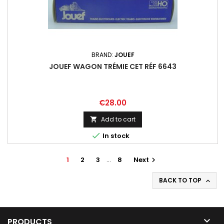
BRAND:
JOUEF
JOUEF WAGON TRÉMIE CET RÉF 6643
Price
€28.00
Add to cart


In stock
1
2
3
…
8
Next

BACK TO TOP


PRODUCTS