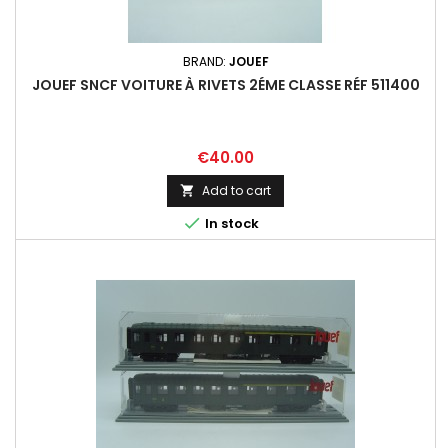
BRAND:
JOUEF
JOUEF SNCF VOITURE À RIVETS 2ÉME CLASSE RÉF 511400
Price
€40.00
Add to cart


In stock