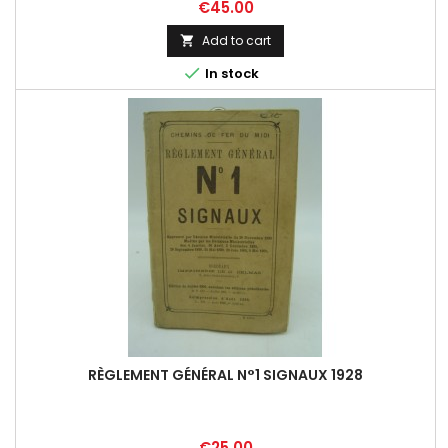
Price
€45.00
Add to cart


In stock
RÈGLEMENT GÉNÉRAL N°1 SIGNAUX 1928
Price
€25.00