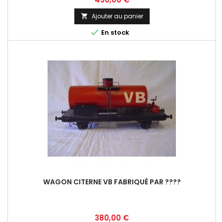
Ajouter au panier


En stock
WAGON CITERNE VB FABRIQUÉ PAR ????
Prix
380,00 €