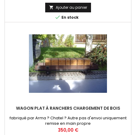
Ajouter au panier


En stock
WAGON PLAT À RANCHERS CHARGEMENT DE BOIS
fabriqué par Arma ? Chatel ? Autre pas d'envoi uniquement
remise en main propre
Prix
350,00 €