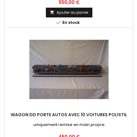
Prix
550,00 €
Ajouter au panier


En stock
WAGON DD PORTE AUTOS AVEC 10 VOITURES POLISTIL
uniquement remise en main propre
Prix
450,00 €