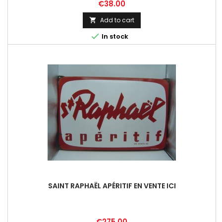
Price
€38.00
Add to cart


In stock
SAINT RAPHAËL APÉRITIF EN VENTE ICI
Price
€275.00