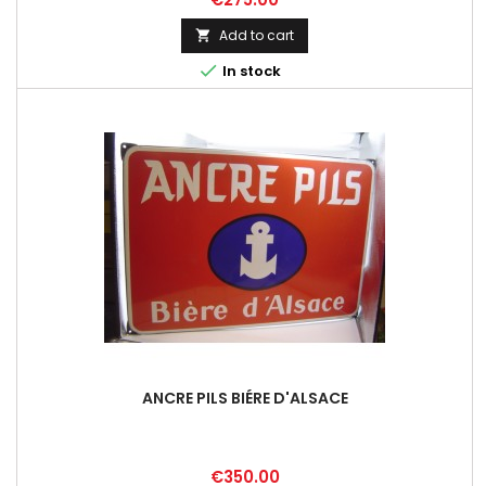
Add to cart


In stock
ANCRE PILS BIÉRE D'ALSACE
Price
€350.00