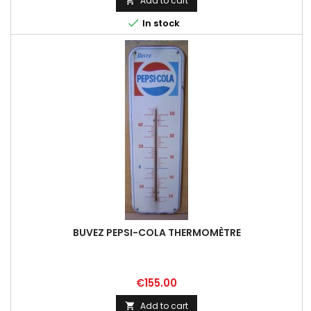
Add to cart


In stock
BUVEZ PEPSI-COLA THERMOMÈTRE
Price
€155.00
Add to cart
