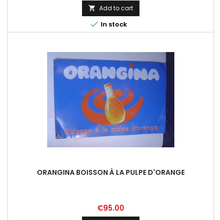
Add to cart


In stock
ORANGINA BOISSON À LA PULPE D'ORANGE
Price
€95.00