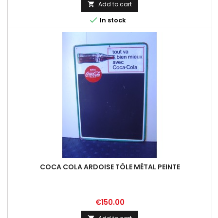
Add to cart


In stock
COCA COLA ARDOISE TÔLE MÉTAL PEINTE
Price
€150.00