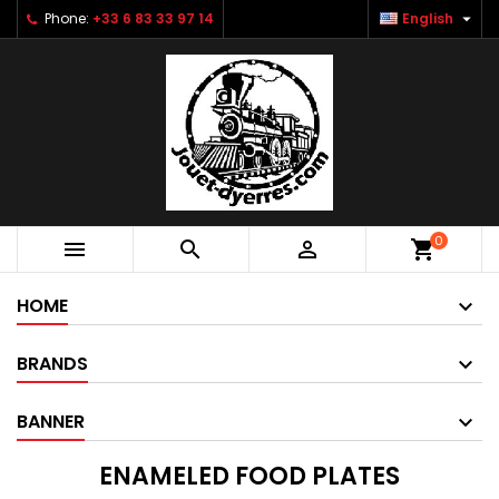

Phone:
+33 6 83 33 97 14
English
0



shopping_cart
HOME
BRANDS
BANNER
ENAMELED FOOD PLATES