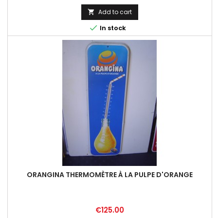
Add to cart


In stock
ORANGINA THERMOMÈTRE À LA PULPE D'ORANGE
Price
€125.00