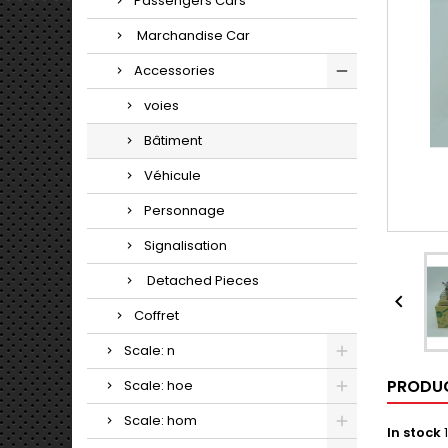
Passengers Cars
Marchandise Car
Accessories
voies
Bâtiment
Véhicule
Personnage
Signalisation
Detached Pieces

Coffret
Scale: n
PRODUC
Scale: hoe
Scale: hom
In stock