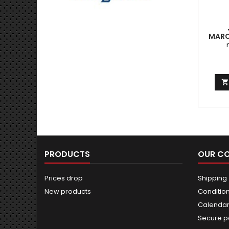
MARC

PRODUCTS
OUR C
Prices drop
Shipping
New products
Conditions
Calendar 
Secure 