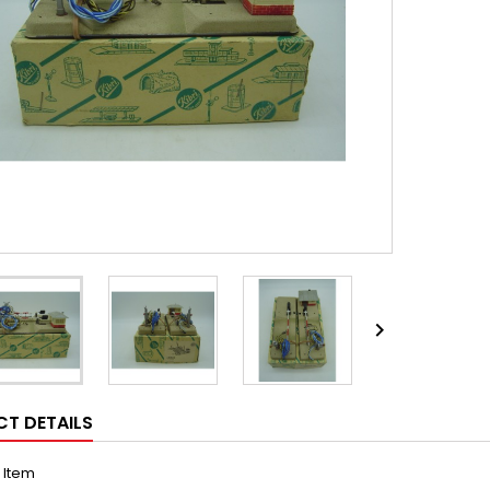

T DETAILS
1 Item