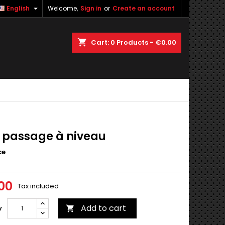

English
Welcome,
Sign in
or
Create an account
shopping_cart
Cart:
0
Products - €0.00
I passage à niveau
ce
00
Tax included
Add to cart
y
