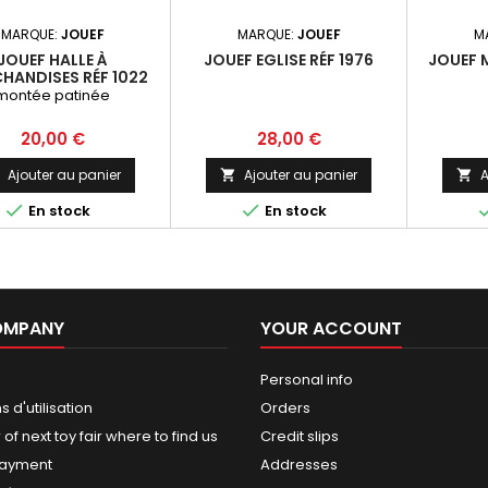
MARQUE:
JOUEF
MARQUE:
JOUEF
M
JOUEF HALLE À
JOUEF EGLISE RÉF 1976
JOUEF 
HANDISES RÉF 1022
montée patinée
Prix
Prix
20,00 €
28,00 €
Ajouter au panier
Ajouter au panier
A




En stock
En stock
OMPANY
YOUR ACCOUNT
Personal info
 d'utilisation
Orders
of next toy fair where to find us
Credit slips
payment
Addresses