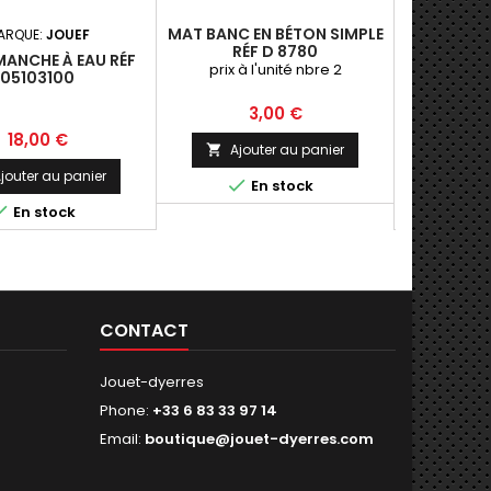
MAT BANC EN BÉTON SIMPLE
ARQUE:
JOUEF
MAR
RÉF D 8780
MANCHE À EAU RÉF
JOU
prix à l'unité nbre 2
05103100
MARCHAND
Prix
3,00 €
Prix
P
18,00 €
2
Ajouter au panier

jouter au panier
Ajo


En stock


En stock
CONTACT
Jouet-dyerres
Phone:
+33 6 83 33 97 14
Email:
boutique@jouet-dyerres.com