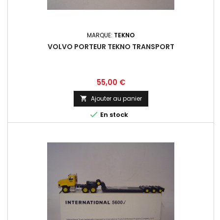
MARQUE:
TEKNO
VOLVO PORTEUR TEKNO TRANSPORT
Prix
55,00 €
Ajouter au panier


En stock