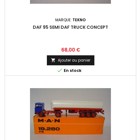
MARQUE:
TEKNO
DAF 95 SEMI DAF TRUCK CONCEPT
Prix
68,00 €
Ajouter au panier


En stock