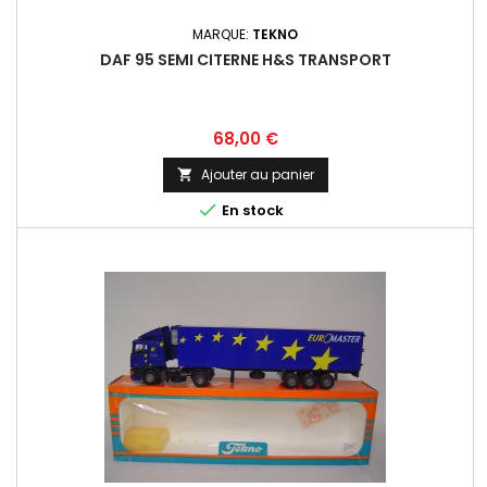
MARQUE:
TEKNO
DAF 95 SEMI CITERNE H&S TRANSPORT
Prix
68,00 €
Ajouter au panier


En stock