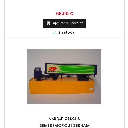
Prix
68,00 €
Ajouter au panier


En stock
MARQUE:
GESCHA
SEMI REMORQUE SERNAM