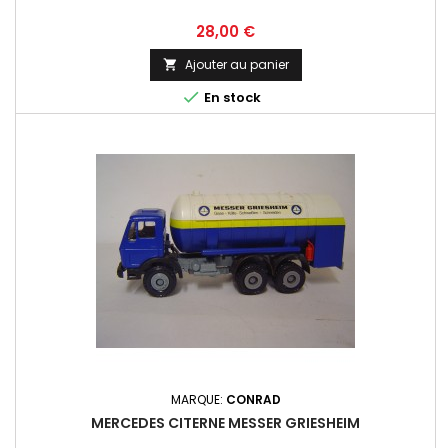
Prix
28,00 €
Ajouter au panier


En stock
MARQUE:
CONRAD
MERCEDES CITERNE MESSER GRIESHEIM