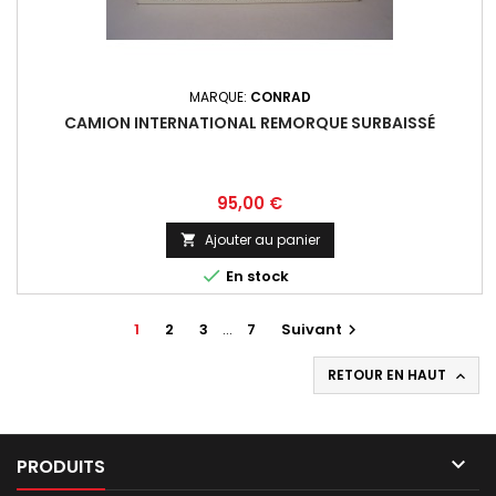
MARQUE:
CONRAD
CAMION INTERNATIONAL REMORQUE SURBAISSÉ
Prix
95,00 €
Ajouter au panier


En stock
1
2
3
…
7
Suivant

RETOUR EN HAUT


PRODUITS