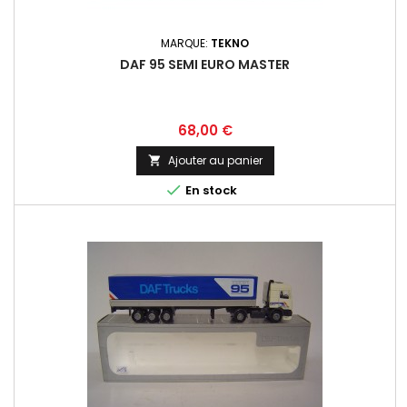
MARQUE:
TEKNO
DAF 95 SEMI EURO MASTER
Prix
68,00 €
Ajouter au panier


En stock