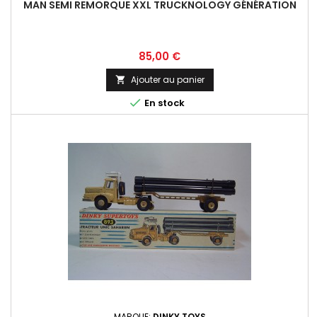
MAN SEMI REMORQUE XXL TRUCKNOLOGY GÉNÉRATION
Prix
85,00 €
Ajouter au panier


En stock
MARQUE:
DINKY TOYS