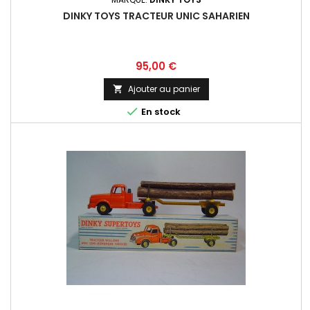
DINKY TOYS TRACTEUR UNIC SAHARIEN
Prix
95,00 €
Ajouter au panier


En stock