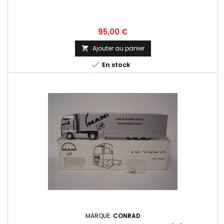
Prix
95,00 €
Ajouter au panier


En stock
MARQUE:
CONRAD