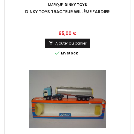
MARQUE:
DINKY TOYS
DINKY TOYS TRACTEUR WILLÈME FARDIER
Prix
95,00 €
Ajouter au panier


En stock