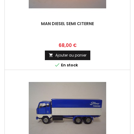
MAN DIESEL SEMI CITERNE
Prix
68,00 €
Ajouter au panier


En stock